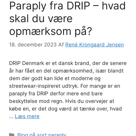
Paraply fra DRIP – hvad
skal du være
opmærksom på?
18. december 2023
Af
René Krongaard Jensen
DRIP Denmark er et dansk brand, der de senere
år har fået en del opmærksomhed, især blandt
dem der godt kan lide et moderne og
streetwear-inspireret udtryk. For mange er en
paraply fra DRIP derfor mere end bare
beskyttelse mod regn. Hvis du overvejer at
købe en, er det dog værd at tænke over, hvad
…
Læs mere
Kategorier
Blog på sort paraply