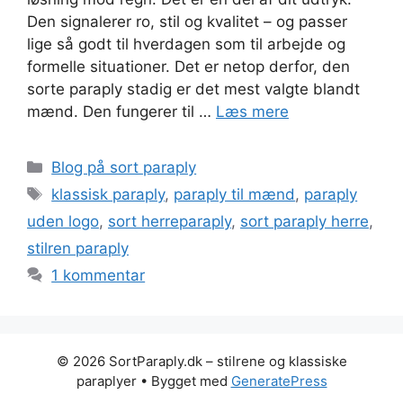
Den signalerer ro, stil og kvalitet – og passer
lige så godt til hverdagen som til arbejde og
formelle situationer. Det er netop derfor, den
sorte paraply stadig er det mest valgte blandt
mænd. Den fungerer til …
Læs mere
Kategorier
Blog på sort paraply
Tags
klassisk paraply
,
paraply til mænd
,
paraply
uden logo
,
sort herreparaply
,
sort paraply herre
,
stilren paraply
1 kommentar
© 2026 SortParaply.dk – stilrene og klassiske
paraplyer
• Bygget med
GeneratePress