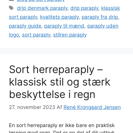
Tags
drip denmark paraply
,
drip paraply
,
klassisk
sort paraply
,
kvalitets paraply
,
paraply fra drip
,
paraply guide
,
paraply til mænd
,
paraply uden
logo
,
sort paraply
,
stilren paraply
Sort herreparaply –
klassisk stil og stærk
beskyttelse i regn
27. november 2023
Af
René Krongaard Jensen
En sort herreparaply er ikke bare en praktisk
løsning mod regn. Det er en del af dit udtryk.