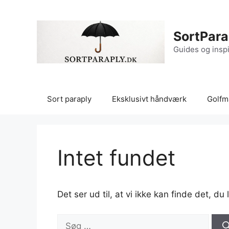
Hop
til
indhold
SortPara
Guides og inspi
Sort paraply
Eksklusivt håndværk
Golfm
Intet fundet
Det ser ud til, at vi ikke kan finde det, d
Søg